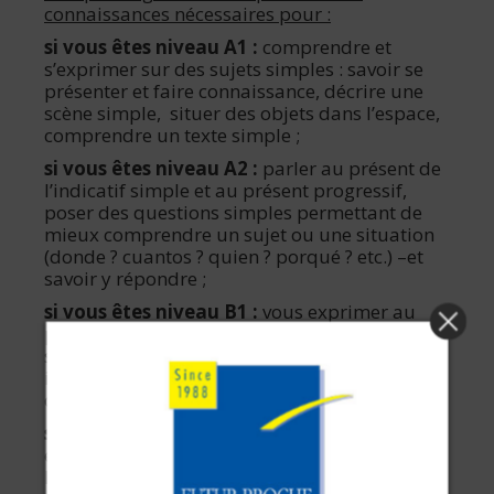
connaissances nécessaires pour :
si vous êtes niveau A1 :
comprendre et
s’exprimer sur des sujets simples : savoir se
présenter et faire connaissance, décrire une
scène simple, situer des objets dans l’espace,
comprendre un texte simple ;
si vous êtes niveau A2 :
parler au présent de
l’indicatif simple et au présent progressif,
poser des questions simples permettant de
mieux comprendre un sujet ou une situation
(donde ? cuantos ? quien ? porqué ? etc.) –et
savoir y répondre ;
si vous êtes niveau B1 :
vous exprimer au
passé, en maîtrisant le preterit (appelé aussi
simple past), ce qui permet une vraie
interaction avec les autres, car tant
d’évènements ont eu lieu par le passé ;
si vous êtes niveau B2 :
pouvoir travailler en
espagnol ! Cela veut dire commencer à être à
l’aise dans le jeu des questions-réponses pour